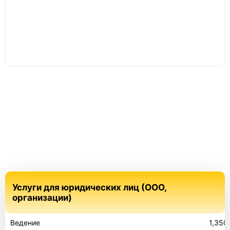
Услуги для юридических лиц (ООО,
организации)
Ведение
1,350