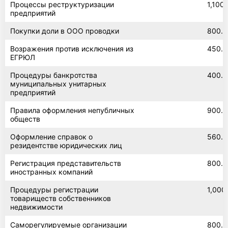
Процессы реструктуризации
1,100
предприятий
Покупки доли в ООО проводки
800.0
Возражения против исключения из
450.0
ЕГРЮЛ
Процедуры банкротства
400.0
муниципальных унитарных
предприятий
Правила оформления непубличных
900.0
обществ
Оформление справок о
560.0
резидентстве юридических лиц
Регистрация представительств
800.0
иностранных компаний
Процедуры регистрации
1,000
товариществ собственников
недвижимости
Саморегулируемые организации
800.0