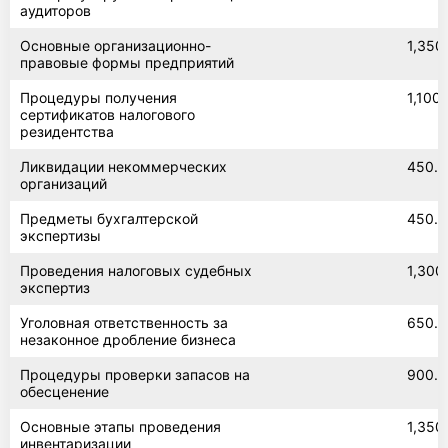
аудиторов
Основные организационно-
1,350
правовые формы предприятий
Процедуры получения
1,100
сертификатов налогового
резидентства
Ликвидации некоммерческих
450.0
организаций
Предметы бухгалтерской
450.0
экспертизы
Проведения налоговых судебных
1,300
экспертиз
Уголовная ответственность за
650.0
незаконное дробление бизнеса
Процедуры проверки запасов на
900.0
обесценение
Основные этапы проведения
1,350
инвентаризации