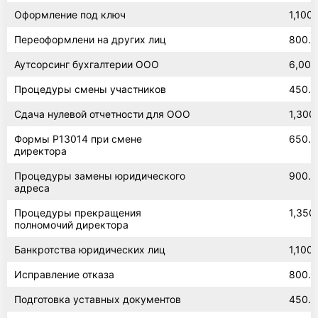
Оформление под ключ
1,100
Переоформлени на других лиц
800.0
Аутсорсинг бухгалтерии ООО
6,000
Процедуры смены участников
450.0
Сдача нулевой отчетности для ООО
1,300
Формы Р13014 при смене
650.0
директора
Процедуры замены юридического
900.0
адреса
Процедуры прекращения
1,350
полномочий директора
Банкротства юридических лиц
1,100
Исправление отказа
800.0
Подготовка уставных документов
450.0