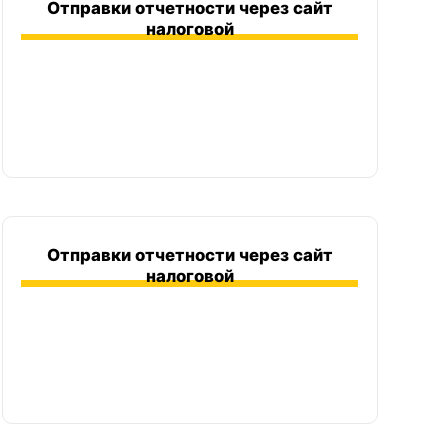
оспаривание штрафов
Отправки отчетности через сайт
налоговой
предоставления отсрочек
сроки по исполнительным листам
исполнительные листы должника
блокировки по 115 ФЗ
закрытие иностранных счетов
составление плана оптимизации
Отправки отчетности через сайт
налоговой