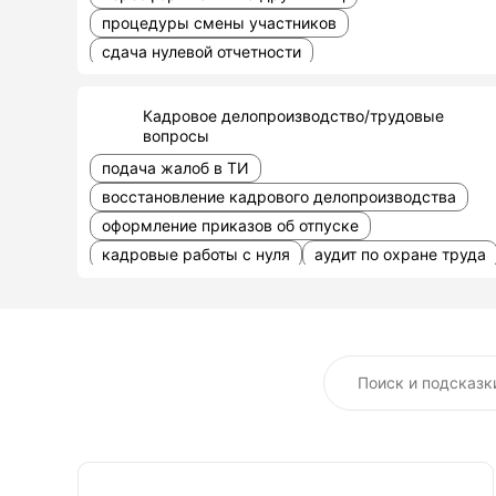
процедуры смены участников
сдача нулевой отчетности
формы Р13014 при смене директора
замена юридического адреса ООО
Кадровое делопроизводство/трудовые
вопросы
прекращения полномочий директора
банкротство
исправление отказа
подача жалоб в ТИ
подготовка уставных документов
восстановление кадрового делопроизводства
реструктуризации предприятий
покупки доли
оформление приказов об отпуске
возражения против исключения из ЕГРЮЛ
кадровые работы с нуля
аудит по охране труда
банкротство муниципальных унитарных
организационно-правовые формы
предприятий
предпринимательства
оформление непубличных обществ
консультационные услуги
оформление справок о резидентстве
аутсорсинг и консалтинг
составление ответов
регистрация представительств иностранных
компаний
регистрации товариществ собственников
недвижимости
саморегулируемые организации аудиторов