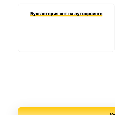
Бухгалтерия снт на аутсорсинге
У