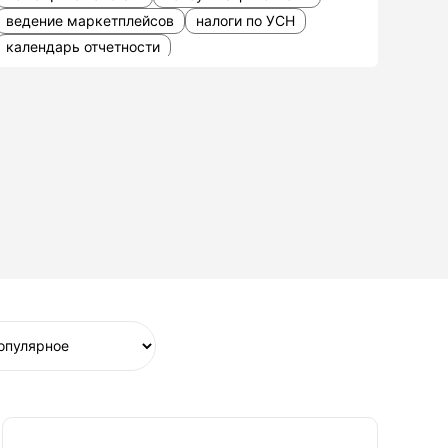
ведение маркетплейсов
налоги по УСН
календарь отчетности
сдача квартальной отчетности
проводка при обесценении нематериальных
активов
планирование и оптимизация
восстановление НДС при переходе на УСН
реконструкции НДС
оптимизации НДС
учет импортных операций
учет в турагентстве
управленческий учет
ставки налогов
обеспечительные платежи по НДС
обеспечительные платежи по аренде
учет нераспределенной прибыли
услуги для СНТ
возмещения НДС по экспортным операциям
Отправки через сайт
заполнения деклараций по УСН онлайн