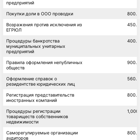
предприятий
Покупки доли в ООО проводки
800.0
Возражения против исключения из
450.0
ЕГРЮЛ
Процедуры банкротства
400.0
муниципальных унитарных
предприятий
Правила оформления непубличных
900.0
обществ
Оформление справок о
560.0
резидентстве юридических лиц
Регистрация представительств
800.0
иностранных компаний
Процедуры регистрации
1,000
товариществ собственников
недвижимости
Саморегулируемые организации
800.0
аудиторов