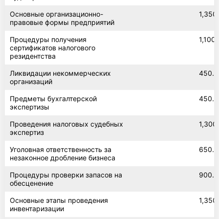
Основные организационно-
1,350
правовые формы предприятий
Процедуры получения
1,100
сертификатов налогового
резидентства
Ликвидации некоммерческих
450.0
организаций
Предметы бухгалтерской
450.0
экспертизы
Проведения налоговых судебных
1,300
экспертиз
Уголовная ответственность за
650.0
незаконное дробление бизнеса
Процедуры проверки запасов на
900.0
обесценение
Основные этапы проведения
1,350
инвентаризации