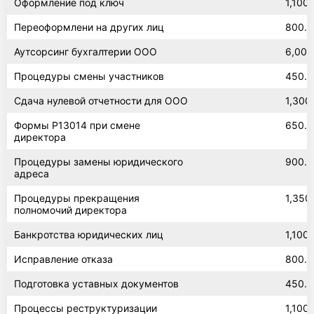
Оформление под ключ
1,100
Переоформлени на других лиц
800.0
Аутсорсинг бухгалтерии ООО
6,000
Процедуры смены участников
450.0
Сдача нулевой отчетности для ООО
1,300
Формы Р13014 при смене
650.0
директора
Процедуры замены юридического
900.0
адреса
Процедуры прекращения
1,350
полномочий директора
Банкротства юридических лиц
1,100
Исправление отказа
800.0
Подготовка уставных документов
450.0
Процессы реструктуризации
1,100